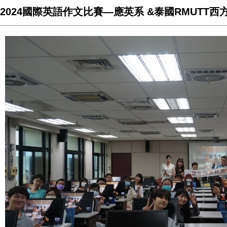
2024國際英語作文比賽—應英系 &泰國RMUTT