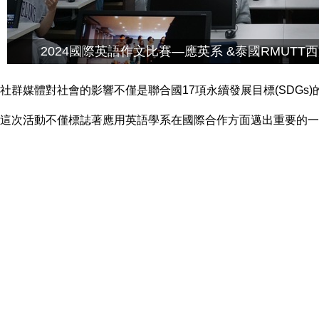
2024國際英語作文比賽—應英系 &泰國RMUT
社群媒體對社會的影響不僅是聯合國17項永續發展目標(SDG
這次活動不僅標誌著應用英語學系在國際合作方面邁出重要的一