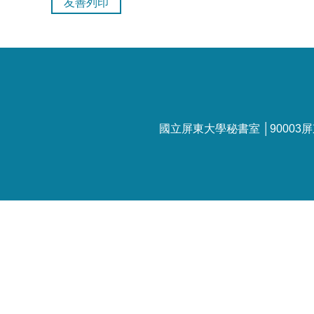
友善列印
國立屏東大學秘書室 │90003屏東市