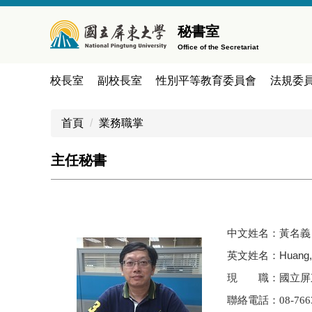
跳
到
秘書室
主
Office of the Secretariat
要
內
校長室
副校長室
性別平等教育委員會
法規委
容
區
首頁
業務職掌
主任秘書
黃名義
中文姓名：
Huang,
英文姓名：
現 職：國立屏
聯絡電話：08-7663