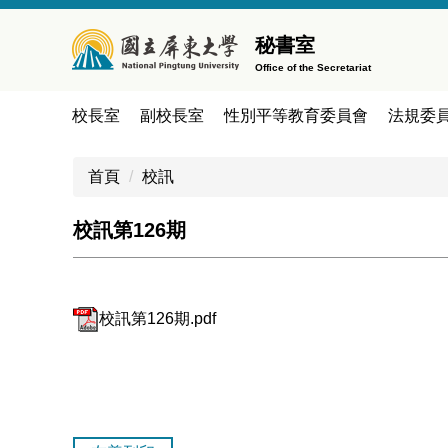
跳
到
秘書室
主
Office of the Secretariat
要
內
校長室
副校長室
性別平等教育委員會
法規委
容
區
首頁
校訊
校訊第126期
校訊第126期.pdf