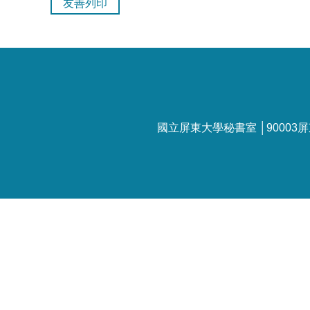
友善列印
國立屏東大學秘書室 │90003屏東市