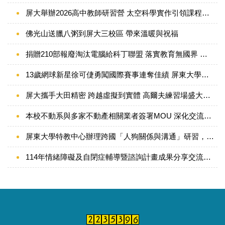
屏大舉辦2026高中教師研習營 太空科學實作引領課程創新風潮
佛光山送臘八粥到屏大三校區 帶來溫暖與祝福
捐贈210部報廢淘汰電腦給科丁聯盟 落實教育無國界 資訊平權
13歲網球新星徐可倢勇闖國際賽事連奪佳績 屏東大學媒合企業全力栽培
屏大攜手大田精密 跨越虛擬到實體 高爾夫練習場盛大啟用
本校不動系與多家不動產相關業者簽署MOU 深化交流合作與人才培育
屏東大學特教中心辦理跨國「人狗關係與溝通」研習，強化特教與社福專業動物輔助教育能力
114年情緒障礙及自閉症輔導暨諮詢計畫成果分享交流會 攜手校院打造理解、接納與共融的友善校園