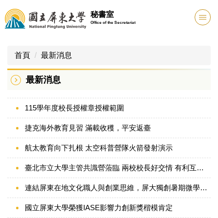
跳
秘書室
到
Office of the Secretariat
主
要
內
首頁
最新消息
容
區
最新消息
115學年度校長授權章授權範圍
捷克海外教育見習 滿載收穫，平安返臺
航太教育向下扎根 太空科普營隊火箭發射演示
臺北市立大學主管共識營蒞臨 兩校校長好交情 有利互相交流學習
連結屏東在地文化職人與創業思維，屏大獨創暑期微學分課程帶領學生深度走讀屏東
國立屏東大學榮獲IASE影響力創新獎楷模肯定