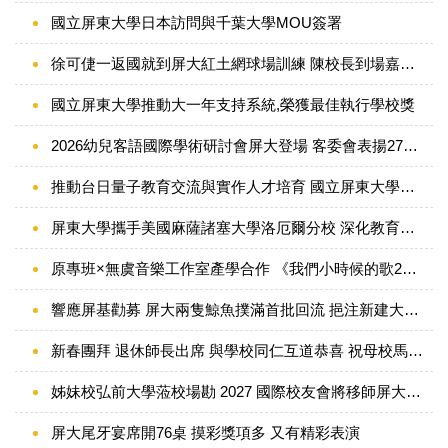
國立屏東大學日本訪問與千葉大學MOU簽署
徐可倢一返國就到屏大紅土網球場訓練 陳校長到場嘉勉打氣
國立屏東大學推動大一年支持系統,榮獲最佳執行學校獎
2026幼兒客語國際學術研討會屏大登場 客委會表揚27組教學績優推手
推動台日量子教育交流與實作人才培育 國立屏東大學攜手日本東北大學舉辦「Quantum Infinity for You in Taiwan 2026」
屏東大學攜手美國麻薩諸塞大學洛厄爾分校 深化教育與STEM國際交流
原專班×無虞音樂工作室產學合作 《我們小時候的歌2》專輯3月12日搶先發表
響應屏基勸募 屏大兩隻鯨魚撲滿首批回流 挹注新建大樓資金
新春團拜 退休師長出席 與學校同仁互道恭喜 祝母校馬上成功
姊妹校弘前大學蒞校場勘 2027 國際校友會將移師屏大舉辦
屏大尾牙宴席開76桌 摸彩獎項多 又有精彩表演