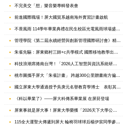
不完美交「想」樂音樂專輯發表會
前進國際職場！屏大國貿系越南海外實習計畫啟航
不畏風雨 114學年畢業典禮在民生校區光電風雨球場盛大舉辦
管理學院《第二屆永續經營與創新管理國際研討會》精彩登場
朱雀先驅：屏東鄉村三師+c共學模式 國際移地教學出國前授旗儀式
科技浪潮席捲南台灣！「2026人工智慧與資訊系統研討會」 聚焦AI 算力新篇章
桃市圖攜手屏大「朱雀計畫」 跨越300公里贈書南方偏鄉小學
國立屏東大學通過授予吳庚元名譽教育學博士 表彰其深耕本土教育與地方文化之卓越貢獻
《科以畢業了》——屏大科傳系畢業展 在屏菸登場
屏東事就是屏大事！屏東大學榮獲「2026天下大學公民獎」以「韌性」共創地方永續發展
115全大運聖火傳遞到屏大 輪椅羽球球后楊伊宸同學參與聖火交接