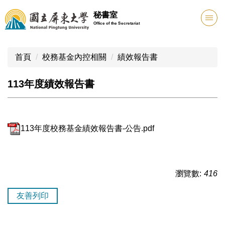
跳
秘書室
到
Office of the Secretariat
主
要
內
首頁
校務基金內控相關
績效報告書
容
區
113年度績效報告書
113年度校務基金績效報告書-公告.pdf
瀏覽數:
416
友善列印