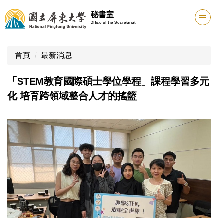
跳
秘書室
到
Office of the Secretariat
主
要
內
首頁
最新消息
容
區
「STEM教育國際碩士學位學程」課程學習多元
化 培育跨領域整合人才的搖籃