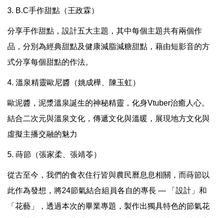
3. B.C手作甜點（王政霖）
分享手作甜點，設計五大主題，其中每個主題共有兩個作
品，分別為經典甜點及健康減脂減糖甜點，藉由短影音的方
式分享每個甜點的作法。
4. 溫泉精靈歐尼醬（姚成樺、陳玉虹）
歐泥醬，泥漿溫泉誕生的神秘精靈，化身Vtuber治癒人心。
結合二次元與溫泉文化，傳遞文化與溫暖，展現地方文化與
虛擬主播交融的魅力
5. 蒔節（張家柔、張靖苓）
從古至今，我們的食衣住行皆與農民曆息息相關，而蒔節以
此作為發想，將24節氣結合組員各自的專長 — 「設計」和
「花藝」，透過本次的畢業專題，製作出獨具特色的節氣花