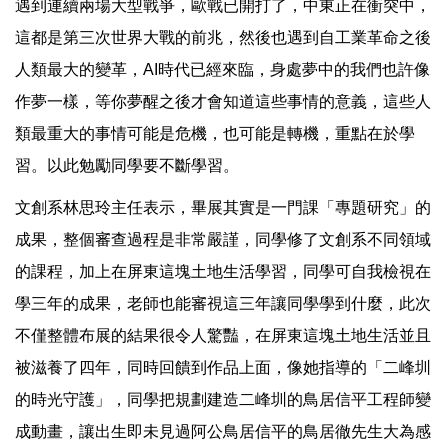
遇到連續兩場大型戰爭，歐戰已開打了，中東正在衝突中，
這都是第三次世界大戰的前兆，然後也遇到自工業革命之後
人類最大的變革，AI時代已經來臨，身處夢中的我們也許像
作夢一樣，等你夢醒之後才會知道這些事情的意義，這些人
類最重大的事情可能是危機，也可能是轉機，重點在於學
習。以此勉勵同學要不斷學習。
文創系林思玲主任表示，畢展其實是一門課「專題研究」的
成果，整個審查過程是非常嚴謹，同學修了文創系不同領域
的課程，加上在屏東這塊土地生活學習，同學可自我檢視在
學三年的成果，老師也能審視這三年讓同學學到什麼，此次
不僅整體布展的結果很令人驚豔，在屏東這塊土地生活並且
被滋養了四年，同時回饋到作品上面，像她指導的「二峰圳
的時光守護」，同學把規劃建造二峰圳的鳥居信平工程師變
成動畫，讓出生即未見過阿公鳥居信平的鳥居徹先生大為感