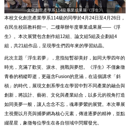
文化創意產學系114級畢業成果展《浮生》
本校文化創意產業學系114級的同學於4月24日至4月26日，
在民生校區教科館一、二樓舉辦年度畢業成果展——《浮
生》。本次展覽包含創作組12組、論文組5組及企劃組4
組，共21組作品，呈現學生們四年來的學習結晶。
此次主題「浮生若夢」，意指短暫卻美好，如同大學四年的
時光，充滿了歡笑、淚水、挑戰與夢想。《浮生》不僅象徵
青春的稍縱即逝，更蘊含Fusion的意涵，在這個講求「斜
槓」的時代，展現文創系學生在學習中對不同產業的融合與
創新，將設計、藝術、文化與產業結合，以多元的視角打造
如同美夢一般，讓人念念不忘，魂牽夢縈的展覽。本次畢展
主視覺以月亮與捕夢網為核心元素，傳達逐夢的精神，並點
綴星星，象徵每位學生在各自領域中閃耀發光。