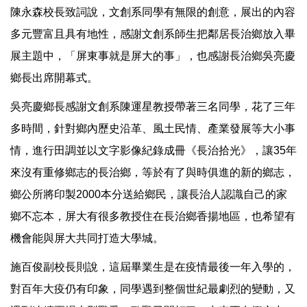
陳永森校長致詞說，文創系同學有無限的創意，展出的內容
多元豐富且具有地性，感謝文創系師生把鄰居長治鄉放入畢
展主題中，「屏東事就是屏大的事」，也感謝長治鄉吳亮慶
鄉長出席開幕式。
吳亮慶鄉長感謝文創系陳運星教授帶著三名同學，花了三年
多時間，針對鄉內歷史沿革、風土民情、產業發展等大小事
情，進行田調並以文字影像紀錄成冊《長治拾光》，讓35年
來沒有重修鄉志的長治鄉，等於有了與時俱進的新的鄉志，
鄉公所將印製2000本分送給鄉民，讓長治人認識自己的家
鄉不忘本，屏大有很多教授住在長治鄉香揚地區，也希望有
機會能與屏大共同打造大學城。
施百俊副校長則說，這屆畢業生是在疫情最後一年入學的，
對百年大疫仍有印象，同學遇到整個世紀最劇烈的變動，又