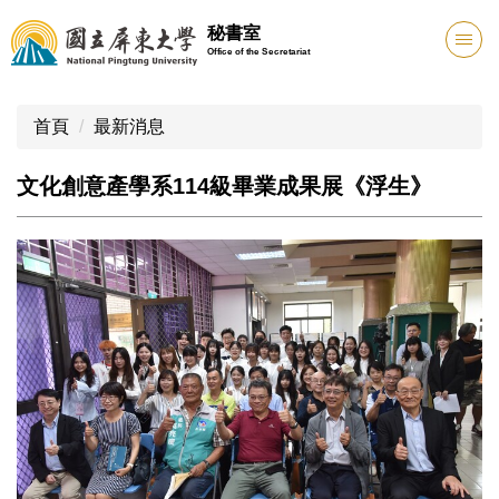
跳
秘書室
到
Office of the Secretariat
主
要
內
首頁
最新消息
容
區
文化創意產學系114級畢業成果展《浮生》