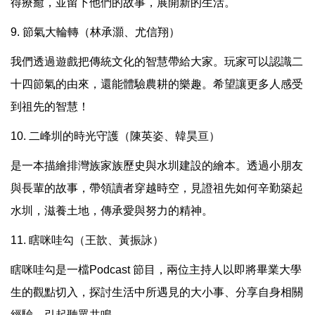
得療癒，並留下他們的故事，展開新的生活。
9. 節氣大輪轉（林承灝、尤信翔）
我們透過遊戲把傳統文化的智慧帶給大家。玩家可以認識二
十四節氣的由來，還能體驗農耕的樂趣。希望讓更多人感受
到祖先的智慧！
10. 二峰圳的時光守護（陳英姿、韓昊亘）
是一本描繪排灣族家族歷史與水圳建設的繪本。透過小朋友
與長輩的故事，帶領讀者穿越時空，見證祖先如何辛勤築起
水圳，滋養土地，傳承愛與努力的精神。
11. 瞎咪哇勾（王歆、黃振詠）
瞎咪哇勾是一檔Podcast 節目，兩位主持人以即將畢業大學
生的觀點切入，探討生活中所遇見的大小事、分享自身相關
經驗，引起聽眾共鳴。