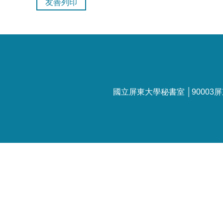
友善列印
國立屏東大學秘書室 │90003屏東市