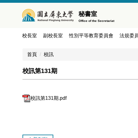
跳
到
秘書室
主
Office of the Secretariat
要
內
校長室
副校長室
性別平等教育委員會
法規委
容
區
首頁
校訊
校訊第131期
校訊第131期.pdf