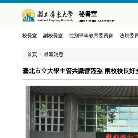
跳
到
秘書室
主
Office of the Secretariat
要
內
校長室
副校長室
性別平等教育委員會
法規委
容
區
首頁
最新消息
臺北市立大學主管共識營蒞臨 兩校校長好