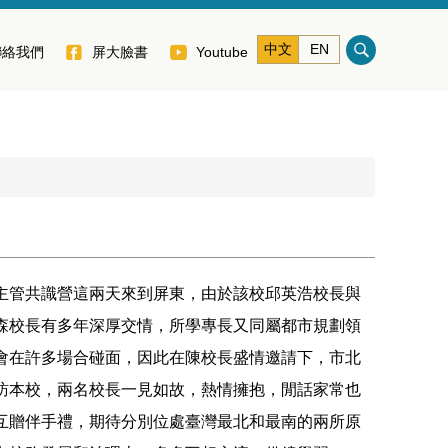
中文
EN
聯絡我們
屏大臉書
Youtube
主管共識營這兩天來到屏東，由於該校邱英浩校長與
森校長有多年深厚交情，所學專長又同屬都市規劃領
會在許多場合碰面，因此在陳校長盛情邀請下，市北
訪本校，兩名校長一見如故，熱情擁抱，閒話家常也
互贈伴手禮，期待分別位處臺灣最北和最南的兩所原