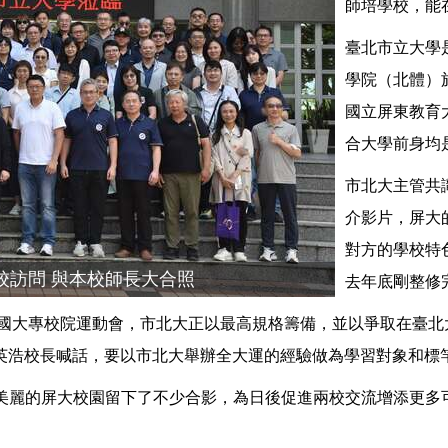
師培學校，能
臺北市立大學
學院（北體）於
國立屏東教育
合大學前身均
市北大主管共
介影片，屏大
對方的學校特
校訪問 與本校師長大合照
去年底剛整修
下一屆的全國大專校院運動會，市北大正以最高規格籌備，並以爭取在
向邱英浩校長喊話，要以市北大舉辦全大運的經驗做為學習對象和標
美麗的屏大校園留下了不少合影，為日後促進兩校交流增添更多