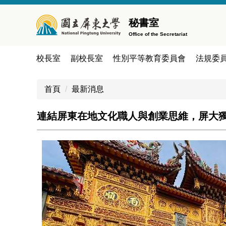
跳
到
秘書室
主
Office of the Secretariat
要
內
校長室
副校長室
性別平等教育委員會
法規委
容
區
首頁
最新消息
連結屏東在地文化職人與創業思維，屏大