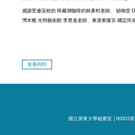
感謝受邀蒞校的 啡藏潮咖啡的林彥村老師、 頓物堂 Du
灣木雕 光明藝術館 李昱進老師、東港東隆宮-國定
友善列印
國立屏東大學秘書室 │90003屏東市