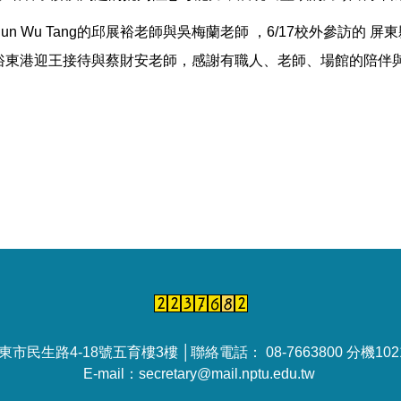
n Wu Tang的邱展裕老師與吳梅蘭老師 ，6/17校外參訪的
民俗東港迎王接待與蔡財安老師，感謝有職人、老師、場館的陪伴與
民生路4-18號五育樓3樓 │聯絡電話： 08-7663800 分機10212
E-mail：secretary@mail.nptu.edu.tw