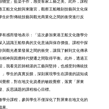
頓物堂」藍染手作，感受客家工藝之美。此外，課程
港王船文化館與東隆宮，觀察王船雕刻技藝與文化保
學生針對傳統技藝與觀光商業化之間的衝突進行反
學有感而發地表示：「這次參加東港王船文化微學分
深入認識王船祭典的文化意涵與保存價值。課程中探
存與觀光產業發展之間的衝突，讓我了解到文化傳承
有精神與因應時代變遷之間取得平衡。此外，透過王
紹，我看見匠師精湛的工藝與堅持，也感受到傳統技
。」學生的真實反饋，深刻展現學生在課後的認知成
與覺察，對在地文化資產的敏銳覺察，落實「屏東
發、反思議題的課程核心目標。
微學分課程，參與學生不僅深化了對屏東在地文化的
成果。