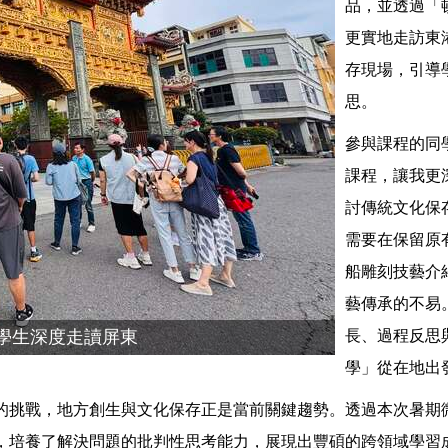
品，並透過「
更實地走訪東
存現場，引導
思。
參與課程的同
課程，讓我更
討傳統文化保
需要在保留原
船雕刻技藝介
藝傳承的不易
學生深度走讀屏東
長、過程反思
學」從在地出
的挑戰，地方創生與文化保存正是當前關鍵趨勢。透過本次暑期
，培養了解決問題的批判性思考能力，展現出豐碩的跨領域學習