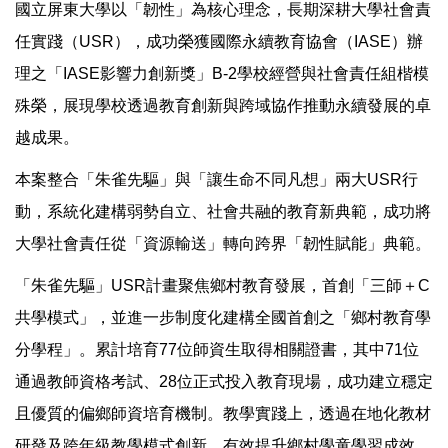
國立屏東大學以「韌性」為核心理念，長期深耕大學社會責
任實踐（USR），成功榮獲國際永續教育協會（IASE）辦
理之「IASE影響力創新獎」B-2學校經營與社會責任組楷模
殊榮，展現學校透過教育創新與跨域協作推動永續發展的卓
越成果。
本案整合「朱雀先驅」與「讓生命不同凡想」兩大USR行
動，系統化建構弱勢自立、社會共融的教育新典範，成功將
大學社會責任從「資源輸送」轉向跨界「韌性賦能」典範。
「朱雀先驅」USR計畫聚焦鄉村教育發展，首創「三師＋C
共學模式」，並進一步制度化建構全國首創之「鄉村教育學
分學程」。累計培育77位師資生取得相關證書，其中71位
通過教師資格考試、28位正式投入教育現場，成功建立穩定
且優質的偏鄉師資培育機制。教學實踐上，透過在地化教材
研發及跨年級教學模式創新，有效提升鄉村學童學習成效，