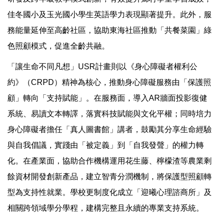
佳冬國小及玉光國小學生英語學力表現顯著提升。此外，服
務能量延伸至高齡社區，協助東海社區推動「共餐菜園」綠
色照顧模式，促進全齡共融。
「讓生命不同凡想」USR計畫則以《身心障礙者權利公
約》（CRPD）精神為核心，推動身心障礙服務由「保護照
顧」轉向「支持賦能」。在服務面，導入AR牆面投影復健
系統、易讀文本轉譯，落實科技賦能與文化平權；同時培力
身心障礙者擔任「真人圖書館」講者，鼓勵其分享生命經驗
與自我倡議，實踐由「被定義」到「自我發聲」的權力轉
化。在產業面，協助合作機構運用花生藤、檸檬渣等農業剩
餘資材開發創新產品，建立智青分潤機制，將保護型照顧轉
型為支持性就業。學校更制度化成立「迎曦心理諮商所」及
相關跨領域學分學程，建構完整且永續的專業支持系統。