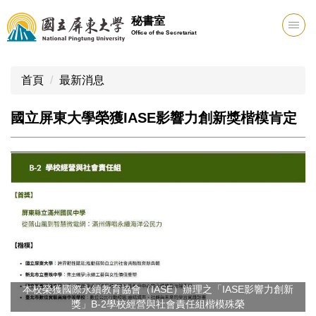
跳
秘書室
到
Office of the Secretariat
主
要
內
首頁
最新消息
容
區
國立屏東大學榮獲IASE影響力創新獎楷模肯定
本校榮獲國際永續教育協會（IASE）辦理之「IASE影響力創新
獎」B-2學校經營與社會責任組楷模殊榮